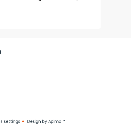
p
s settings
Design by
Apimo™