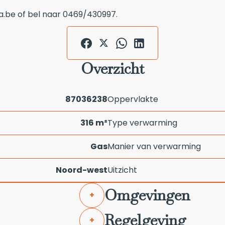
.be of bel naar 0469/430997.
Overzicht
87036238
Oppervlakte
316 m²
Type verwarming
Gas
Manier van verwarming
Noord-west
Uitzicht
Omgevingen
+
Regelgeving
+