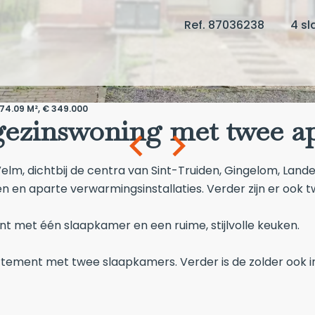
Ref. 87036238
4 s
74.09 M², € 349.000
ezinswoning met twee a
Velm, dichtbij de centra van Sint-Truiden, Gingelom, Lande
 en aparte verwarmingsinstallaties. Verder zijn er ook
nt met één slaapkamer en een ruime, stijlvolle keuken.
tement met twee slaapkamers. Verder is de zolder ook in