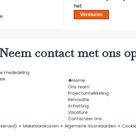
het
Versturen
e
Neem contact met ons o
he mededeling
Navigatie
sie
Home
Ons team
Projectontwikkeling
Renovatie
Schatting
Vacature
Contacteer ons
eserved)
Makelaarskosten
Algemene Voorwaarden
Cookie