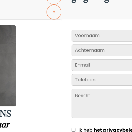
+
NS
aar
Ik heb
het privacybel