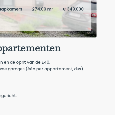
laapkamers
274.09 m²
€ 349.000
ppartementen
n en de oprit van de E40.
 twee garages (één per appartement, dus).
gericht.