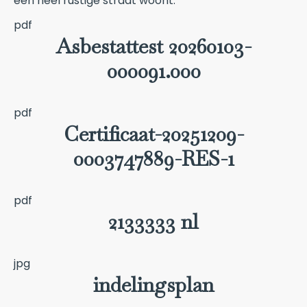
een heel rustige straat woont.
pdf
Asbestattest 20260103-
000091.000
pdf
Certificaat-20251209-
0003747889-RES-1
pdf
2133333 nl
jpg
indelingsplan