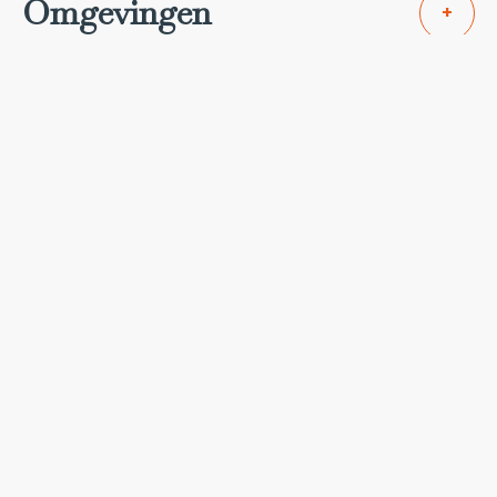
Omgevingen
+
Diensten
+
Regelgeving
+
Energie-efficiëntie
+
Stefaan HOMBROUCKX
BIV-Makelaar