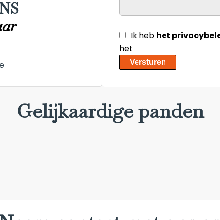
NS
aar
Ik heb
het privacybel
het
Versturen
e
Gelijkaardige panden