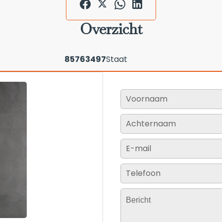
Overzicht
85763497
Staat