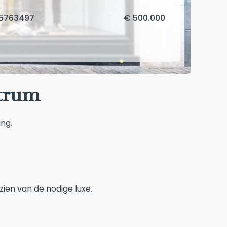
85763497
€ 500.000
ntrum
ing.
ien van de nodige luxe.