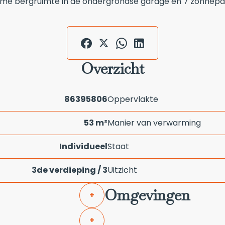
 ruime bergruimte in de ondergrondse garage en 7 zonnep
Overzicht
86395806
Oppervlakte
53 m²
Manier van verwarming
Individueel
Staat
3de verdieping / 3
Uitzicht
Omgevingen
+
+