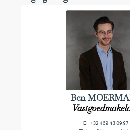
Ben MOERMA
Vastgoedmakel
+32 469 43 09 97