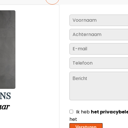
NS
aar
Ik heb
het privacybel
het
Versturen