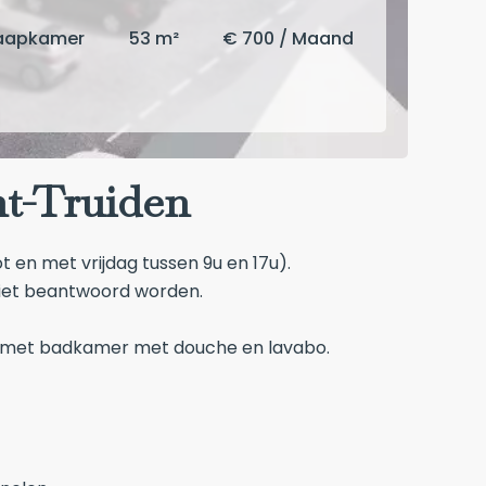
laapkamer
53 m²
€ 700 / Maand
nt-Truiden
 en met vrijdag tussen 9u en 17u).
niet beantwoord worden.
oek met badkamer met douche en lavabo.