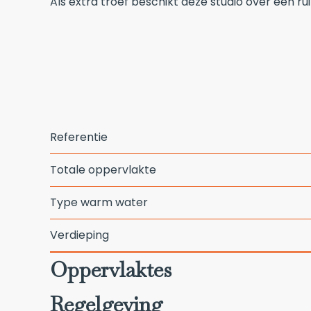
Als extra troef beschikt deze studio over een
Referentie
Totale oppervlakte
Type warm water
Verdieping
Oppervlaktes
Regelgeving