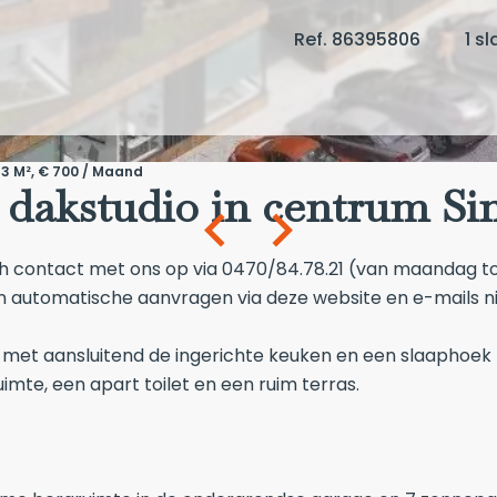
Ref. 86395806
1 s
53 M², € 700 / Maand
e dakstudio in centrum Si
ch contact met ons op via 0470/84.78.21 (van maandag tot
en automatische aanvragen via deze website en e-mails 
mte met aansluitend de ingerichte keuken en een slaaph
te, een apart toilet en een ruim terras.